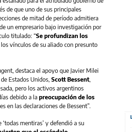
 estallado para el atribulado gobierno de
és de que uno de sus principales
ecciones de mitad de período admitiera
de un empresario bajo investigación por
culo titulado: “
Se profundizan los
los vínculos de su aliado con presunto
ugent, destaca el apoyo que Javier Milei
ro de Estados Unidos,
Scott Bessent
,
asada, pero los activos argentinos
días debido a la
preocupación de los
lles en las declaraciones de Bessent”.
de ‘todas mentiras’ y defendió a su
dvierten que el escándalo