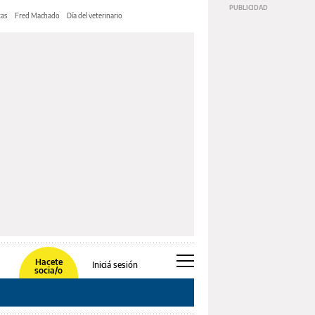
tas
Fred Machado
Día del veterinario
Hacete
Iniciá sesión
socia/o