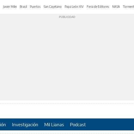
Javier Milei
Brasil
Puertos
San Cayetano
Papa León XIV
Feria de Editores
NASA
Tormen
ión
Investigación
Mil Lianas
Podcast