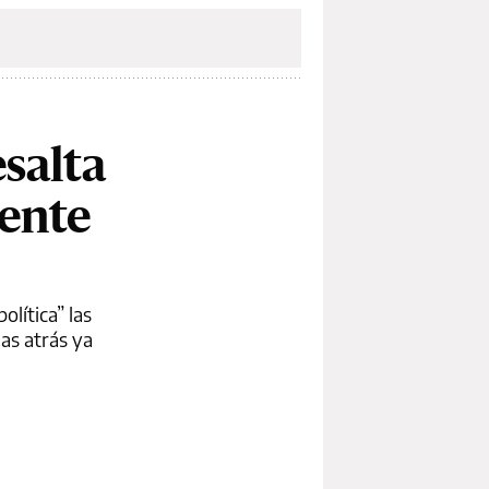
esalta
dente
lítica” las
as atrás ya