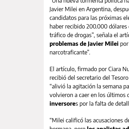
“Una nueva tormenta política ha
Javier Milei en Argentina, despu
candidatos para las próximas el
haber recibido 200.000 dólares 
tráfico de drogas”, señala el artí
problemas de Javier Milei
por 
narcotraficante”.
El artículo, firmado por Ciara N
recibió del secretario del Teso
“alivió la agitación la semana p
volvieron a caer en los últimos 
inversore
s por la falta de deta
“Milei calificó las acusaciones 
hermana, pero
los analistas a