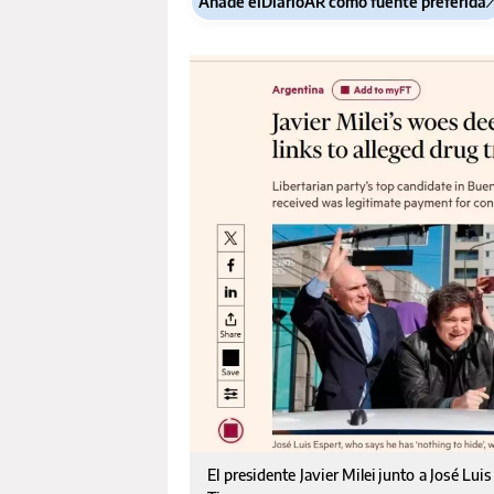
Añade elDiarioAR como fuente preferida
El presidente Javier Milei junto a José Luis