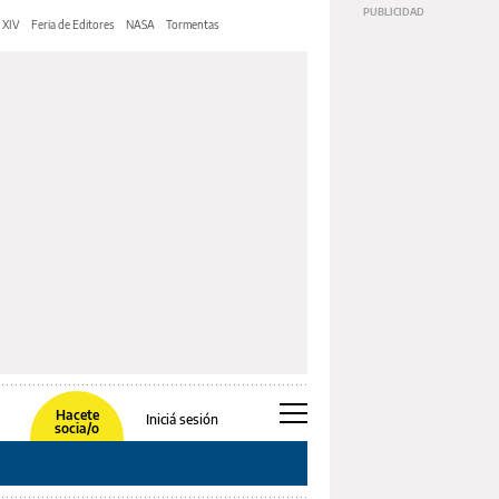
 XIV
Feria de Editores
NASA
Tormentas
Hacete
Iniciá sesión
socia/o