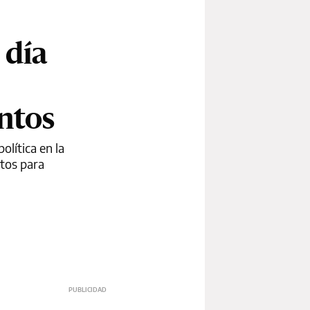
 día
ntos
lítica en la
atos para