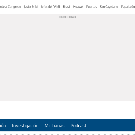
nte al Congreso
Javier Milei
Jefes del PAMI
Brasil
Huawei
Puertos
San Cayetano
Papa León
ión
Investigación
Mil Lianas
Podcast