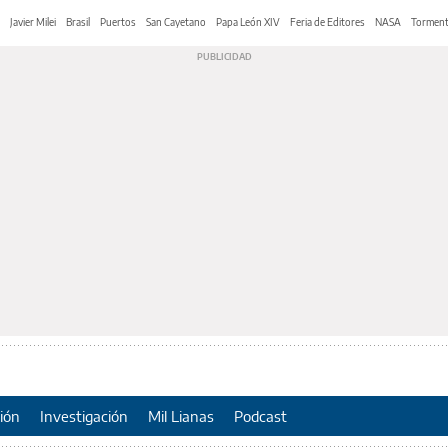
Javier Milei
Brasil
Puertos
San Cayetano
Papa León XIV
Feria de Editores
NASA
Tormen
ión
Investigación
Mil Lianas
Podcast