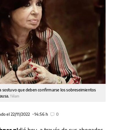
sa sostuvo que deben confirmarse los sobreseimientos
causa.
Télam
do el 22/11/2022
14:56 h
0
chner pi
dió hoy, a través de sus abogados,