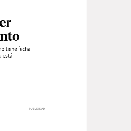
er
ento
 no tiene fecha
a está