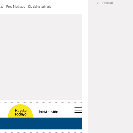
tas
Fred Machado
Día del veterinario
Hacete
Iniciá sesión
socia/o