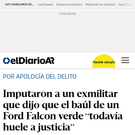
HOY HABLAMOS DE...
Casa Rosada
Panorama económico
Marcha de San Cayetano
García Cuerva
Hacete socia/o
POR APOLOGÍA DEL DELITO
Imputaron a un exmilitar
que dijo que el baúl de un
Ford Falcon verde “todavía
huele a justicia”