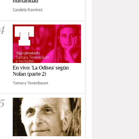
humanidad
Candela Ramírez
4
En vivo: 'La Odisea' según
Nolan (parte 2)
Tamara Tenenbaum
5