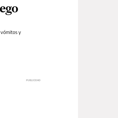
uego
n vómitos y