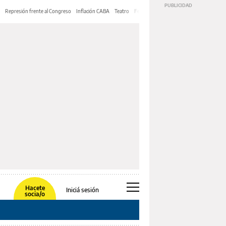
Represión frente al Congreso
Inflación CABA
Teatro
Feria de Editores
Mery Streep
Hacete
Iniciá sesión
socia/o