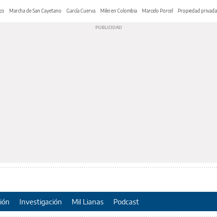
co
Marcha de San Cayetano
García Cuerva
Milei en Colombia
Marcelo Porcel
Propiedad privada
ión
Investigación
Mil Lianas
Podcast