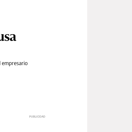
usa
l empresario