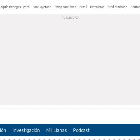
oaquín Benegas Lynch
San Cayetano
Swap con China
Brasil
Petroleras
Fred Machado
Fentan
ión
Investigación
Mil Lianas
Podcast