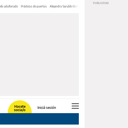
ilo adulterado
Prácticos de puertos
Alejandro Sarubbi Benítez
Hacete
Iniciá sesión
socia/o