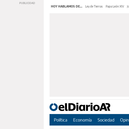
HOY HABLAMOS DE...
Ley de Tierras
Papa León XIV
J
Política
Economía
Sociedad
Opin