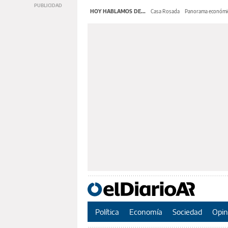
HOY HABLAMOS DE...
Casa Rosada
Panorama económi
Política
Economía
Sociedad
Opin