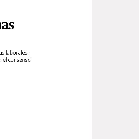
mas
s laborales,
er el consenso