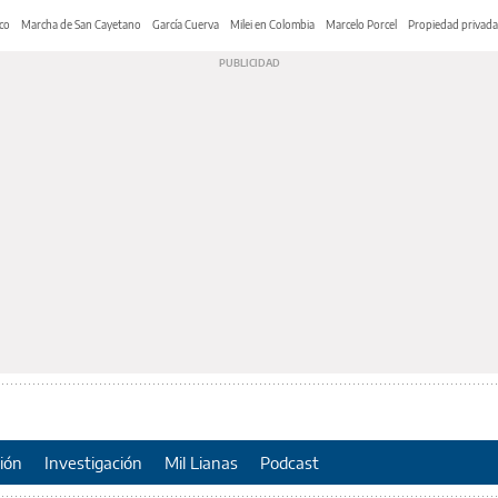
co
Marcha de San Cayetano
García Cuerva
Milei en Colombia
Marcelo Porcel
Propiedad privada
ión
Investigación
Mil Lianas
Podcast