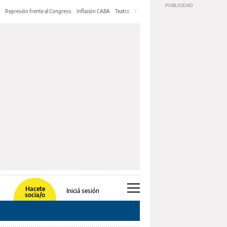
Represión frente al Congreso
Inflación CABA
Teatro
Feria de Editores
Mery Streep
Hacete
Iniciá sesión
socia/o