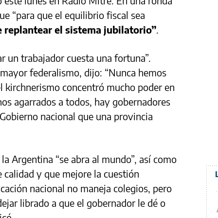
mó este lunes en Radio Mitre. En una ronda
e “para que el equilibrio fiscal sea
 replantear el sistema jubilatorio”
.
r un trabajador cuesta una fortuna”.
 mayor federalismo, dijo: “Nunca hemos
 el kirchnerismo concentró mucho poder en
rnos agarrados a todos, hay gobernadores
Gobierno nacional que una provincia
 la Argentina “se abra al mundo”, así como
e calidad y que mejore la cuestión
ucación nacional no maneja colegios, pero
ejar librado a que el gobernador le dé o
icó.