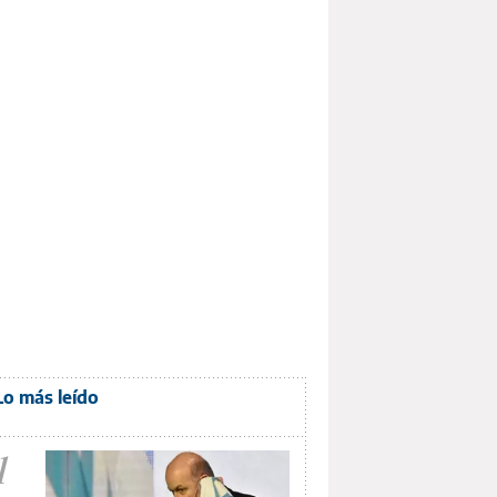
Lo más leído
1