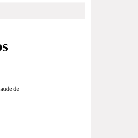
os
fraude de