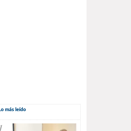
Lo más leído
1