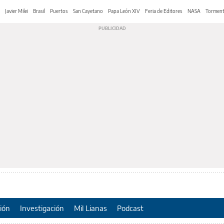
Javier Milei
Brasil
Puertos
San Cayetano
Papa León XIV
Feria de Editores
NASA
Tormen
ión
Investigación
Mil Lianas
Podcast