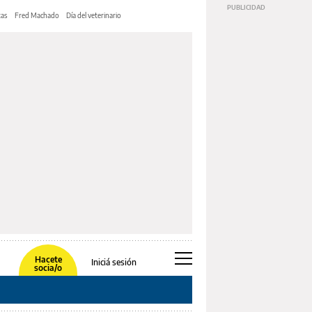
tas
Fred Machado
Día del veterinario
Hacete
Iniciá sesión
socia/o