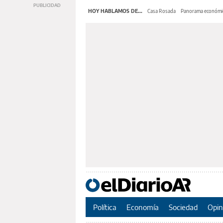
HOY HABLAMOS DE...
Casa Rosada
Panorama económi
Política
Economía
Sociedad
Opin