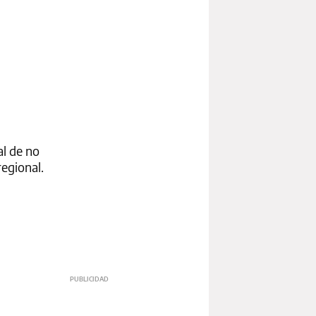
al de no
regional.