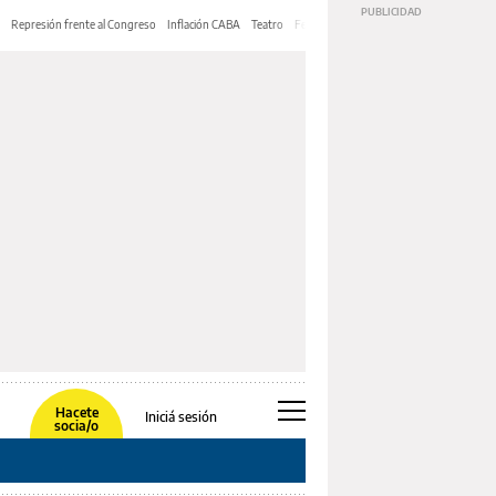
Represión frente al Congreso
Inflación CABA
Teatro
Feria de Editores
Mery Streep
Hacete
Iniciá sesión
socia/o