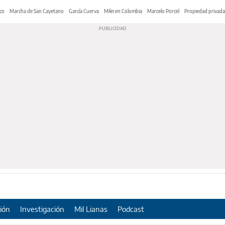
co
Marcha de San Cayetano
García Cuerva
Milei en Colombia
Marcelo Porcel
Propiedad privada
ión
Investigación
Mil Lianas
Podcast