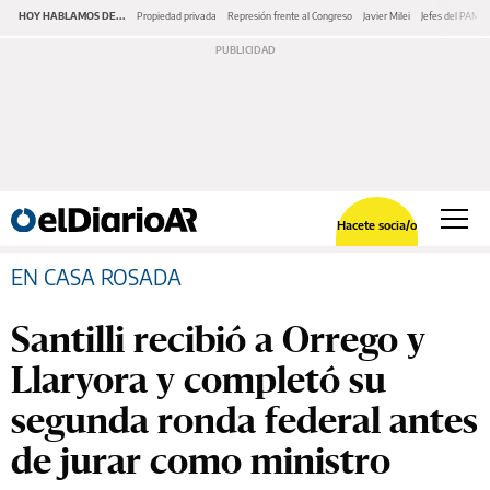
HOY HABLAMOS DE...
Propiedad privada
Represión frente al Congreso
Javier Milei
Jefes del PAMI
Hacete socia/o
EN CASA ROSADA
Santilli recibió a Orrego y
Llaryora y completó su
segunda ronda federal antes
de jurar como ministro