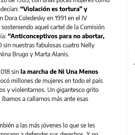
 decían:
“Violación es tortura” y
in Dora Coledesky en 1991 en el IV
sosteniendo aquel cartel de la Comisión
cía:
“Anticonceptivos para no abortar,
O sin nuestras fabulosas cuatro Nelly
Nina Brugo y Marta Alanis.
 2018 sin
la marcha de Ni Una Menos
có millones de mujeres en todo el país
s y violentarnos. Un gigantesco grito
o íbamos a callarnos más ante esas
mbién a las más jóvenes lo que se les
emprano a defender sus derechos. Y no