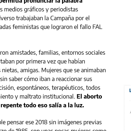
permitía pronunciar la palabra
s medios gráficos y periodistas
dverso trabajaban la Campaña por el
gadas feministas que lograron el fallo FAL
ron amistades, familias, entornos sociales
ntaban por primera vez que habían
s nietas, amigas. Mujeres que se animaban
 sin saber cómo iban a reaccionar sus
cisión, espontáneos, terapéuticos, todos
ento y maltrato institucional.
El aborto
repente todo eso salía a la luz.
ble pensar ese 2018 sin imágenes previas
arzo de 1985, con unas pocas mujeres como