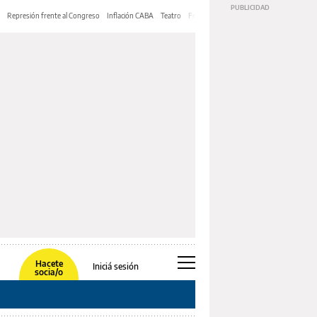
Represión frente al Congreso
Inflación CABA
Teatro
Feria de Editores
Mery Streep
Hacete
Iniciá sesión
socia/o