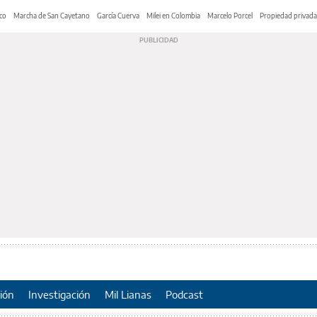
co
Marcha de San Cayetano
García Cuerva
Milei en Colombia
Marcelo Porcel
Propiedad privada
ión
Investigación
Mil Lianas
Podcast