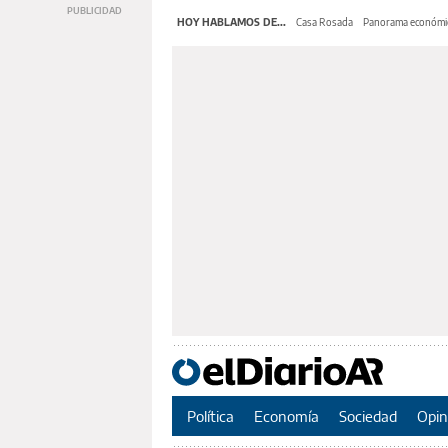
HOY HABLAMOS DE...
Casa Rosada
Panorama económi
Política
Economía
Sociedad
Opin