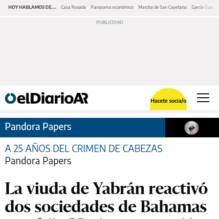
HOY HABLAMOS DE...
Casa Rosada
Panorama económico
Marcha de San Cayetano
García Cuerva
Hacete socia/o
Pandora Papers
A 25 AÑOS DEL CRIMEN DE CABEZAS
Pandora Papers
La viuda de Yabrán reactivó
dos sociedades de Bahamas