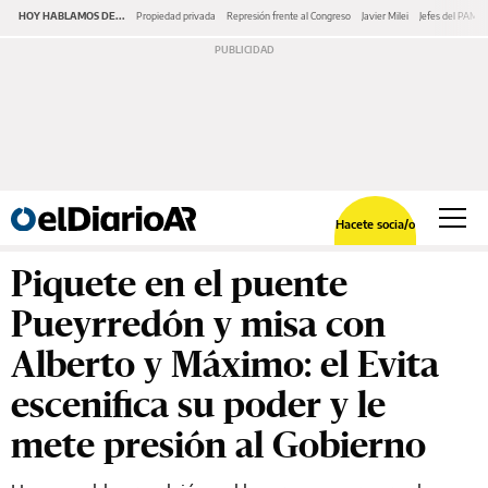
HOY HABLAMOS DE...
Propiedad privada
Represión frente al Congreso
Javier Milei
Jefes del PAMI
Hacete socia/o
Piquete en el puente
Pueyrredón y misa con
Alberto y Máximo: el Evita
escenifica su poder y le
mete presión al Gobierno