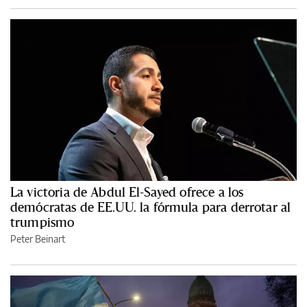
La victoria de Abdul El-Sayed ofrece a los
demócratas de EE.UU. la fórmula para derrotar al
trumpismo
Peter Beinart