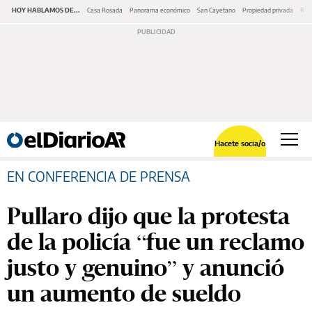
HOY HABLAMOS DE...
Casa Rosada
Panorama económico
San Cayetano
Propiedad privada
Repr
Hacete socia/o
EN CONFERENCIA DE PRENSA
Pullaro dijo que la protesta
de la policía “fue un reclamo
justo y genuino” y anunció
un aumento de sueldo