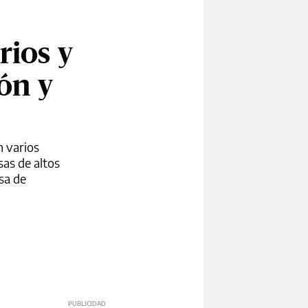
rios y
ón y
n varios
sas de altos
asa de