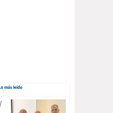
Lo más leído
1