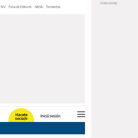
 XIV
Feria de Editores
NASA
Tormentas
Hacete
Iniciá sesión
socia/o