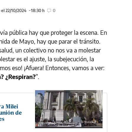
 el 22/10/2024
18:30 h
0
vía pública hay que proteger la escena. En
nida de Mayo, hay que parar el tránsito.
alud, un colectivo no nos va a molestar
estar es el ajuste, la subejecución, la
nemos eso! ¡Afuera! Entonces, vamos a ver:
n? ¿Respiran?
”.
ra Milei
 unión de
es