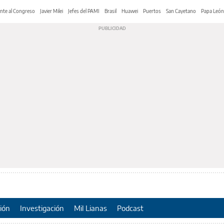
nte al Congreso
Javier Milei
Jefes del PAMI
Brasil
Huawei
Puertos
San Cayetano
Papa León
ión
Investigación
Mil Lianas
Podcast