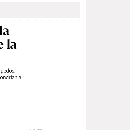
la
 la
rpedos,
pondrían a