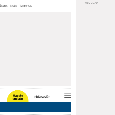
ditores
NASA
Tormentas
Hacete
Iniciá sesión
socia/o