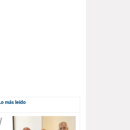
Lo más leído
1