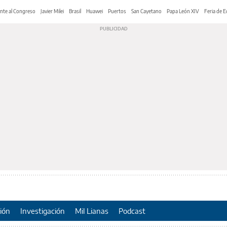
nte al Congreso
Javier Milei
Brasil
Huawei
Puertos
San Cayetano
Papa León XIV
Feria de E
ión
Investigación
Mil Lianas
Podcast