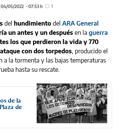
l 04/05/2022
07:53 h
1
os
del
hundimiento
del
ARA General
ía un antes y un después
en la
guerra
tes los que perdieron la vida y 770
ataque con dos torpedos
, producido el
 a la tormenta y las bajas temperaturas
rueba hasta su rescate.
os de la
Plaza de