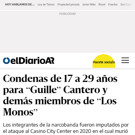
HOY HABLAMOS DE...
Ley de Tierras
Propiedad privada
Javier Milei
Brasil
Puertos
San Cayeta
Hacete socia/o
Condenas de 17 a 29 años
para “Guille” Cantero y
demás miembros de “Los
Monos”
Los integrantes de la narcobanda fueron imputados por
el ataque al Casino City Center en 2020 en el cual murió