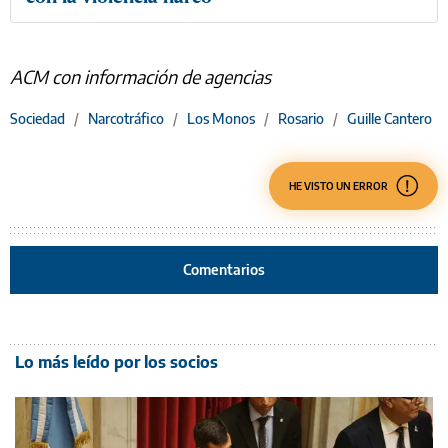
ACM con información de agencias
Sociedad
/
Narcotráfico
/
Los Monos
/
Rosario
/
Guille Cantero
HE VISTO UN ERROR
Comentarios
Lo más leído por los socios