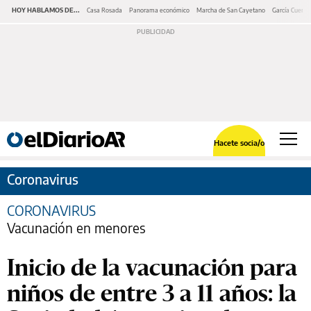
HOY HABLAMOS DE...
Casa Rosada
Panorama económico
Marcha de San Cayetano
García Cuerva
Hacete socia/o
Coronavirus
CORONAVIRUS
Vacunación en menores
Inicio de la vacunación para
niños de entre 3 a 11 años: la