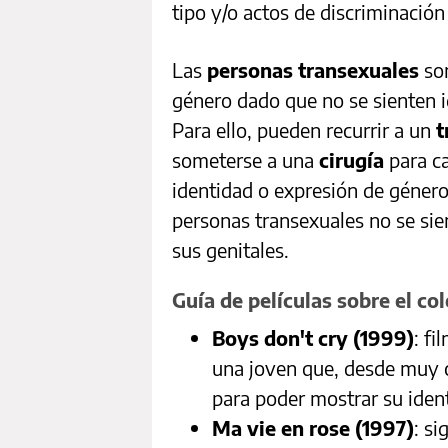
tipo y/o actos de discriminació
Las
personas transexuales
son
género dado que no se sienten i
Para ello, pueden recurrir a un
t
someterse a una
cirugía
para c
identidad o expresión de géner
personas transexuales no se si
sus genitales.
Guía de películas sobre el co
Boys don't cry (1999)
: f
una joven que, desde muy ch
para poder mostrar su iden
Ma vie en rose (1997)
: si