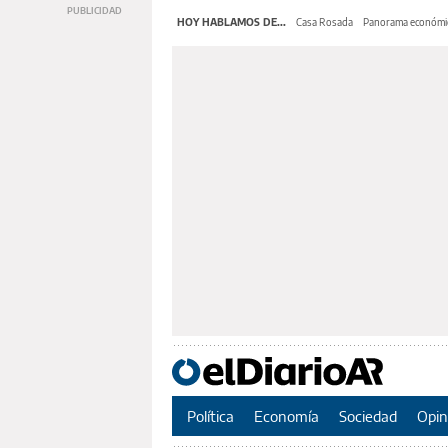
HOY HABLAMOS DE...
Casa Rosada
Panorama económi
Política
Economía
Sociedad
Opin