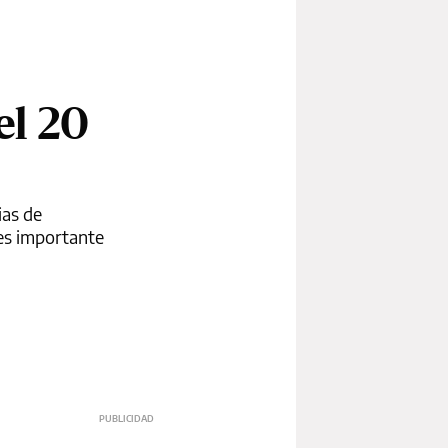
el 20
ias de
 es importante