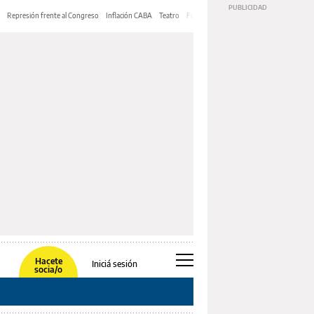
Represión frente al Congreso
Inflación CABA
Teatro
Feria de Editores
Mery Streep
Hacete
Iniciá sesión
socia/o