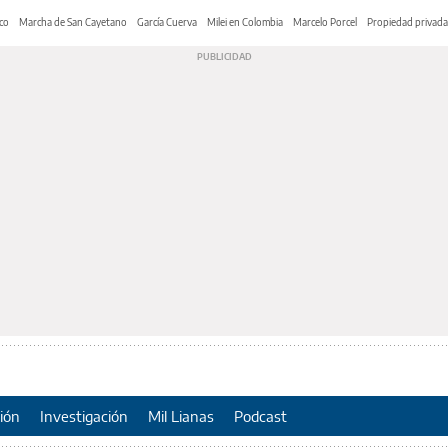
co
Marcha de San Cayetano
García Cuerva
Milei en Colombia
Marcelo Porcel
Propiedad privada
ión
Investigación
Mil Lianas
Podcast