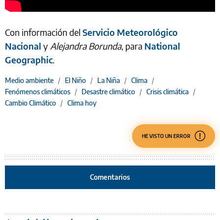
Con información del
Servicio Meteorológico
Nacional
y
Alejandra Borunda
, para
National
Geographic
.
Medio ambiente
/
El Niño
/
La Niña
/
Clima
/
Fenómenos climáticos
/
Desastre climático
/
Crisis climática
/
Cambio Climático
/
Clima hoy
HE VISTO UN ERROR
Comentarios