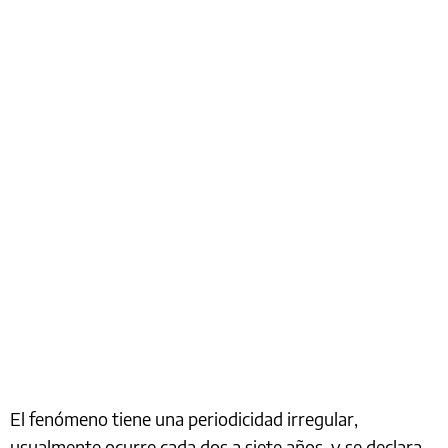
El fenómeno tiene una periodicidad irregular,
usualmente ocurre cada dos a siete años, y se declara