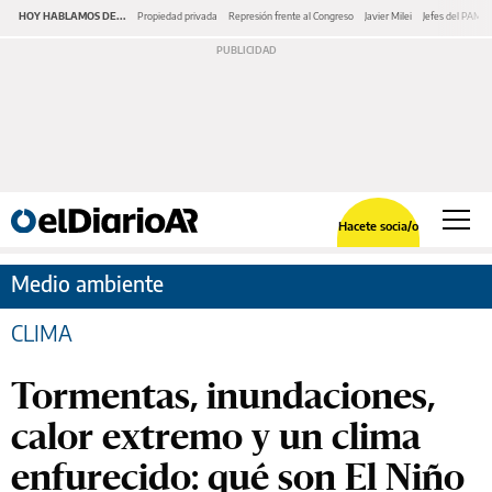
HOY HABLAMOS DE...
Propiedad privada
Represión frente al Congreso
Javier Milei
Jefes del PAMI
Hacete socia/o
Medio ambiente
CLIMA
Tormentas, inundaciones,
calor extremo y un clima
enfurecido: qué son El Niño