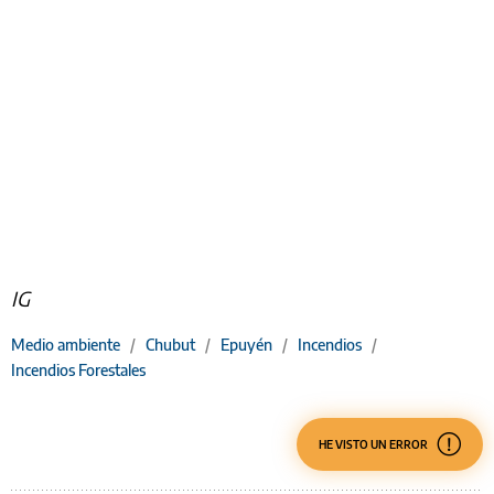
IG
Medio ambiente
/
Chubut
/
Epuyén
/
Incendios
/
Incendios Forestales
HE VISTO UN ERROR