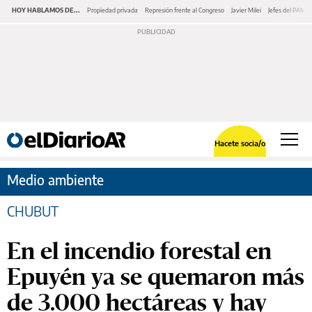
HOY HABLAMOS DE...
Propiedad privada
Represión frente al Congreso
Javier Milei
Jefes del PAMI
Hacete socia/o
Medio ambiente
CHUBUT
En el incendio forestal en
Epuyén ya se quemaron más
de 3.000 hectáreas y hay