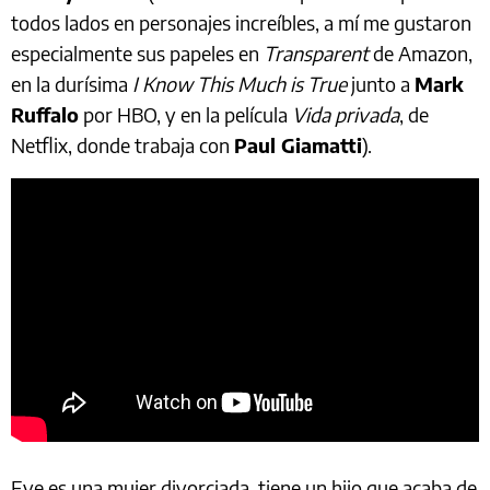
todos lados en personajes increíbles, a mí me gustaron
especialmente sus papeles en
Transparent
de Amazon,
en la durísima
I Know This Much is True
junto a
Mark
Ruffalo
por HBO, y en la película
Vida privada
, de
Netflix, donde trabaja con
Paul Giamatti
).
Eve es una mujer divorciada, tiene un hijo que acaba de