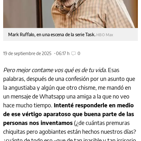
Mark Ruffalo, en una escena de la serie Task.
HBO Max
19 de septiembre de 2025
06:17 h
0
Pero mejor contame vos qué es de tu vida
. Esas
palabras, después de una confesión por un asunto que
la angustiaba y algún que otro chisme, me mandó en
un mensaje de Whatsapp una amiga a la que no veo
hace mucho tiempo.
Intenté responderle en medio
de ese vértigo aparatoso que buena parte de las
personas nos inventamos
(¿de cuántas premuras
chiquitas pero agobiantes están hechos nuestros días?
¿cuánto de todo eso –que de tan inasible y tan irrisorio