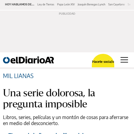
HOY HABLAMOS DE...
Ley de Tierras
Papa León XIV
Joaquín Benegas Lynch
San Cayetano
Swap
Hacete socia/o
MIL LIANAS
Una serie dolorosa, la
pregunta imposible
Libros, series, películas y un montón de cosas para aferrarse
en medio del desconcierto.