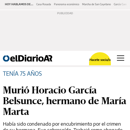
HOY HABLAMOS DE...
Casa Rosada
Panorama económico
Marcha de San Cayetano
García Cuerva
Hacete socia/o
TENÍA 75 AÑOS
Murió Horacio García
Belsunce, hermano de María
Marta
Había sido condenado por encubrimiento por el crimen
de su hermana. Fue sobreseído. Trabajó como abogado,