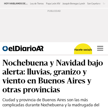
HOY HABLAMOS DE...
Ley de Tierras
Papa León XIV
Joaquín Benegas Lynch
San Cayetano
Swap
Hacete socia/o
Nochebuena y Navidad bajo
alerta: lluvias, granizo y
viento en Buenos Aires y
otras provincias
Ciudad y provincia de Buenos Aires son las más
complicadas durante Nochebuena y la madrugada del