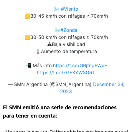
🌬️
#Viento
🟨30-45 km/h con ráfagas ≥ 70km/h
🌬️
#Zonda
🟨30-50 km/h con ráfagas ≥ 70km/h
⚠️Baja visibilidad
🌡️Aumento de temperatura
📲 Más info:
https://t.co/GRjfngFWuF
https://t.co/kGFXYW3GRT
— SMN Argentina (@SMN_Argentina)
December 24,
2023
El SMN emitió una serie de recomendaciones
para tener en cuenta:
-No sacar la basura. Retirar objetos que impidan que el