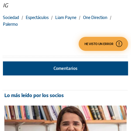
IG
Sociedad
/
Espectáculos
/
Liam Payne
/
One Direction
/
Palermo
HE VISTO UN ERROR
Comentarios
Lo más leído por los socios