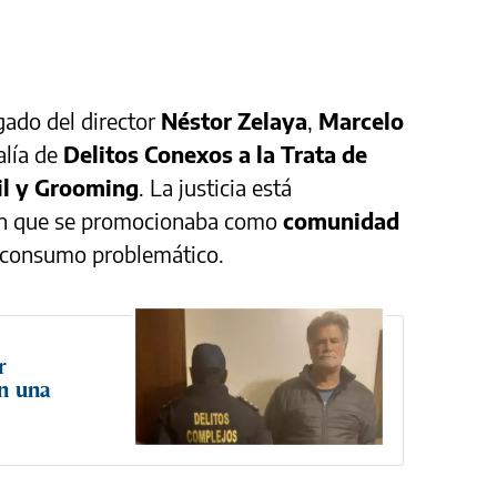
gado del director
Néstor Zelaya
,
Marcelo
calía de
Delitos Conexos a la Trata de
il y Grooming
. La justicia está
ión que se promocionaba como
comunidad
 consumo problemático.
r
en una