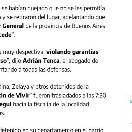
 se habían quejado que no se les permitía
a y se retiraron del lugar, adelantando que
r General
de la provincia de Buenos Aires
ucede
”.
a muy despectiva,
violando garantías
eso
”, dijo
Adrián Tenca
, el abogado de
ntando a todas las defensas.
na, Zelaya y otros detenidos de la
ón de Vivir
” fueron trasladados a las 7:30
tegui
hacia la fiscalía de la localidad
as.
detenido en su departamento en el barrio