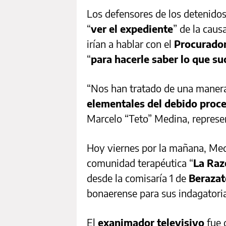
Los defensores de los detenidos
“
ver el expediente
” de la caus
irían a hablar con el
Procurado
“
para hacerle saber lo que s
“Nos han tratado de una maner
elementales del debido proc
Marcelo “Teto” Medina, represe
Hoy viernes por la mañana, Medi
comunidad terapéutica “
La Raz
desde la comisaría 1 de
Beraza
bonaerense para sus indagatori
El
exanimador televisivo
fue 