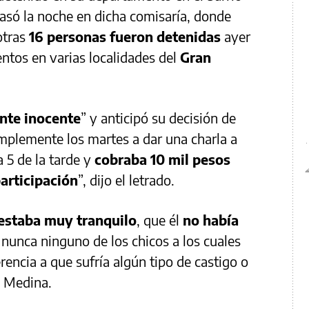
asó la noche en dicha comisaría, donde
otras
16 personas fueron detenidas
ayer
entos en varias localidades del
Gran
nte inocente
” y anticipó su decisión de
simplemente los martes a dar una charla a
a 5 de la tarde y
cobraba 10 mil pesos
participación
”, dijo el letrado.
estaba muy tranquilo
, que él
no había
 nunca ninguno de los chicos a los cuales
ferencia a que sufría algún tipo de castigo o
e Medina.