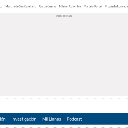
co
Marcha de San Cayetano
García Cuerva
Milei en Colombia
Marcelo Porcel
Propiedad privada
ión
Investigación
Mil Lianas
Podcast