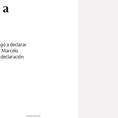
 a
egó a declarar
r Marcelo
 declaración