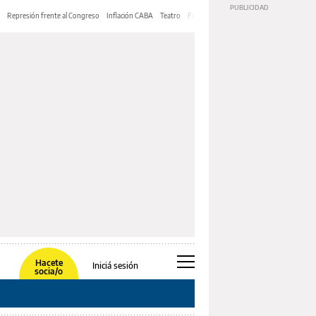
Represión frente al Congreso
Inflación CABA
Teatro
Feria de Editores
Mery Streep
Hacete
Iniciá sesión
socia/o