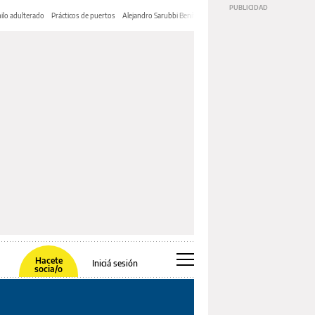
ilo adulterado
Prácticos de puertos
Alejandro Sarubbi Benítez
Hacete
Iniciá sesión
socia/o