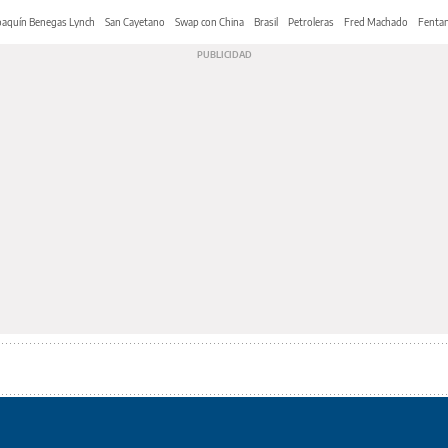
oaquín Benegas Lynch
San Cayetano
Swap con China
Brasil
Petroleras
Fred Machado
Fentan