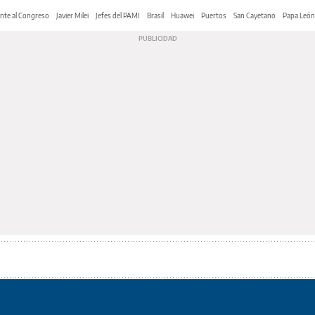
nte al Congreso
Javier Milei
Jefes del PAMI
Brasil
Huawei
Puertos
San Cayetano
Papa León