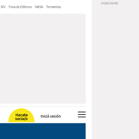
 XIV
Feria de Editores
NASA
Tormentas
Hacete
Iniciá sesión
socia/o