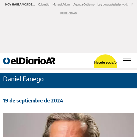
HOY HABLAMOS DE...
Colombia
Manuel Adorni
Agenda Gobierno
Ley de propiedad privada
Pano
Hacete socia/o
Daniel Fanego
19 de septiembre de 2024