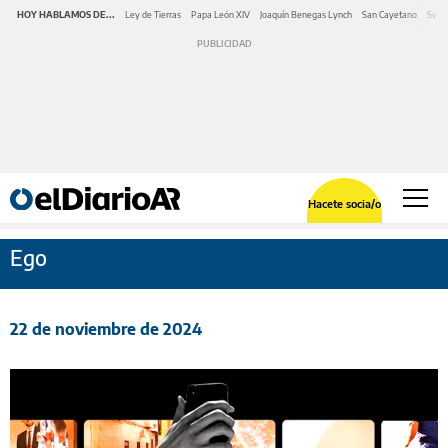
HOY HABLAMOS DE...
Ley de Tierras
Papa León XIV
Joaquín Benegas Lynch
San Cayetano
Swap
Hacete socia/o
Ego
22 de noviembre de 2024