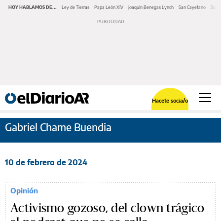
HOY HABLAMOS DE...
Ley de Tierras
Papa León XIV
Joaquín Benegas Lynch
San Cayetano
Swap
Hacete socia/o
Gabriel Chame Buendia
10 de febrero de 2024
Opinión
Activismo gozoso, del clown trágico