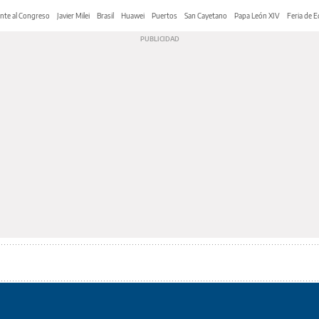
nte al Congreso
Javier Milei
Brasil
Huawei
Puertos
San Cayetano
Papa León XIV
Feria de E