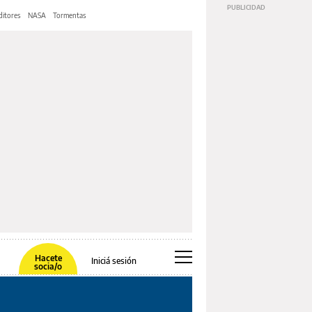
ditores
NASA
Tormentas
Hacete
Iniciá sesión
socia/o