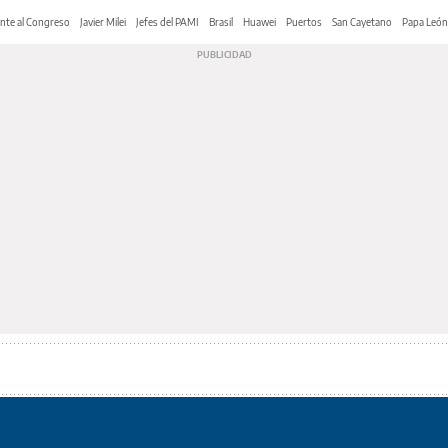
nte al Congreso
Javier Milei
Jefes del PAMI
Brasil
Huawei
Puertos
San Cayetano
Papa León