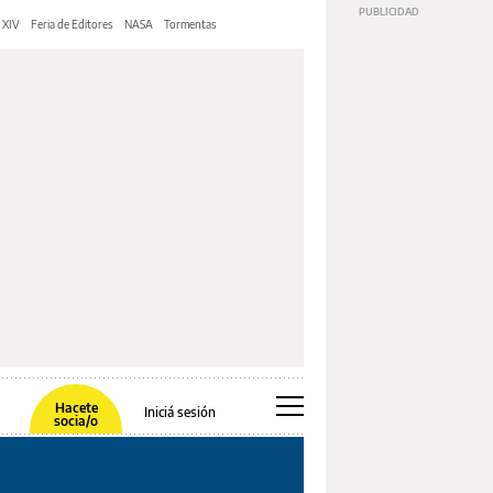
 XIV
Feria de Editores
NASA
Tormentas
Hacete
Iniciá sesión
socia/o