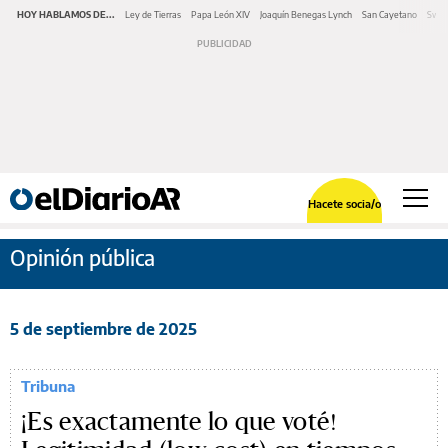
HOY HABLAMOS DE...
Ley de Tierras
Papa León XIV
Joaquín Benegas Lynch
San Cayetano
Swap
Hacete socia/o
Opinión pública
5 de septiembre de 2025
Tribuna
¡Es exactamente lo que voté!