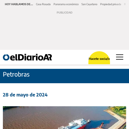
HOY HABLAMOS DE...
Casa Rosada
Panorama económico
San Cayetano
Propiedad privada
Repr
Hacete socia/o
Petrobras
28 de mayo de 2024