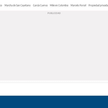
co
Marcha de San Cayetano
García Cuerva
Milei en Colombia
Marcelo Porcel
Propiedad privada