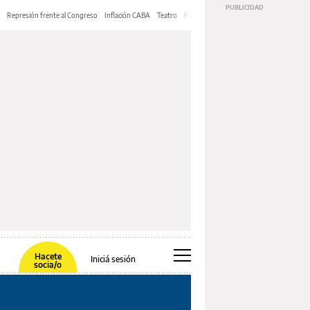
Represión frente al Congreso
Inflación CABA
Teatro
Feria de Editores
Mery Streep
Hacete
Iniciá sesión
socia/o