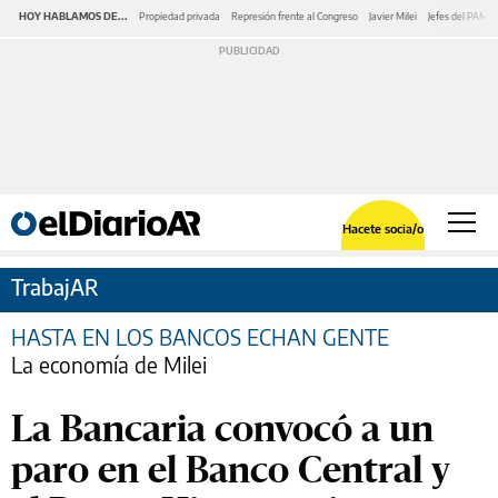
HOY HABLAMOS DE...
Propiedad privada
Represión frente al Congreso
Javier Milei
Jefes del PAMI
Hacete socia/o
TrabajAR
HASTA EN LOS BANCOS ECHAN GENTE
La economía de Milei
La Bancaria convocó a un
paro en el Banco Central y