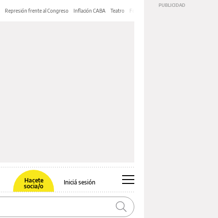
Represión frente al Congreso
Inflación CABA
Teatro
Feria de Editores
Mery Streep
Hacete
Iniciá sesión
socia/o