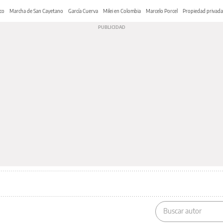
co
Marcha de San Cayetano
García Cuerva
Milei en Colombia
Marcelo Porcel
Propiedad privada