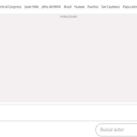
nte al Congreso
Javier Milei
Jefes del PAMI
Brasil
Huawei
Puertos
San Cayetano
Papa León