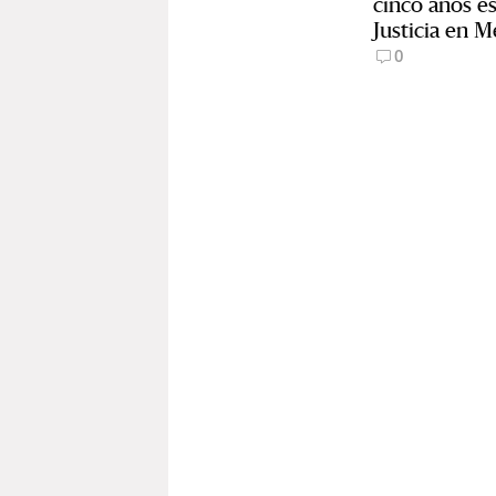
cinco años e
Justicia en 
0