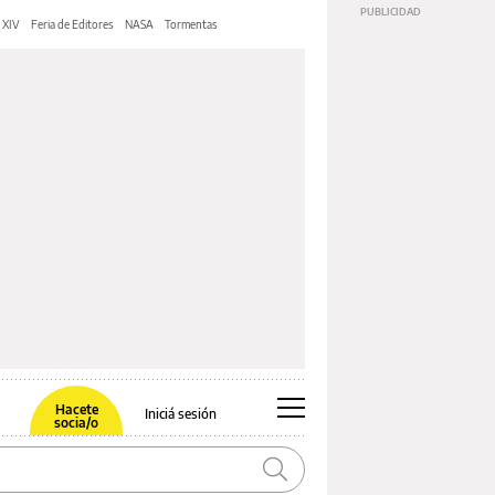
 XIV
Feria de Editores
NASA
Tormentas
Hacete
Iniciá sesión
socia/o