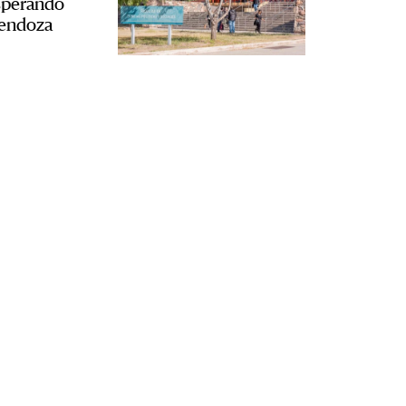
sperando
Mendoza