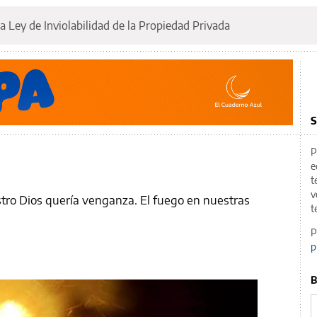
a Ley de Inviolabilidad de la Propiedad Privada
S
P
e
t
v
tro Dios quería venganza. El fuego en nuestras
t
P
p
B