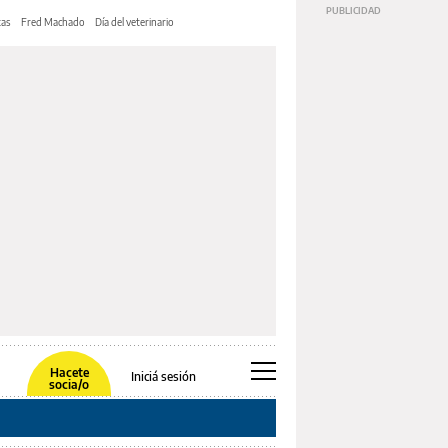
tas
Fred Machado
Día del veterinario
Hacete
Iniciá sesión
socia/o