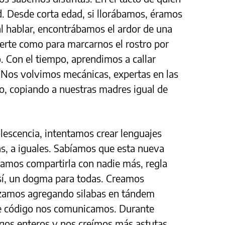
d. Desde corta edad, si llorábamos, éramos
al hablar, encontrábamos el ardor de una
erte como para marcarnos el rostro por
. Con el tiempo, aprendimos a callar
 Nos volvimos mecánicas, expertas en las
do, copiando a nuestras madres igual de
olescencia, intentamos crear lenguajes
as, a iguales. Sabíamos que esta nueva
íamos compartirla con nadie más, regla
así, un dogma para todas. Creamos
zamos agregando silabas en tándem
se código nos comunicamos. Durante
gos enteros y nos creímos más astutas