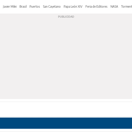
Javier Milei
Brasil
Puertos
San Cayetano
Papa León XIV
Feria de Editores
NASA
Tormen