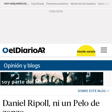
HOY HABLAMOS DE...
Casa Rosada
Panorama económico
Marcha de San Cayetano
García Cuerva
Hacete socia/o
Opinión y blogs
SOBRE ESTE BLOG
Daniel Ripoll, ni un Pelo de