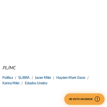
PL/MC
Política
/
$LIBRA
/
Javier Milei
/
Hayden Mark Davis
/
Karina Milei
/
Estados Unidos
HE VISTO UN ERROR