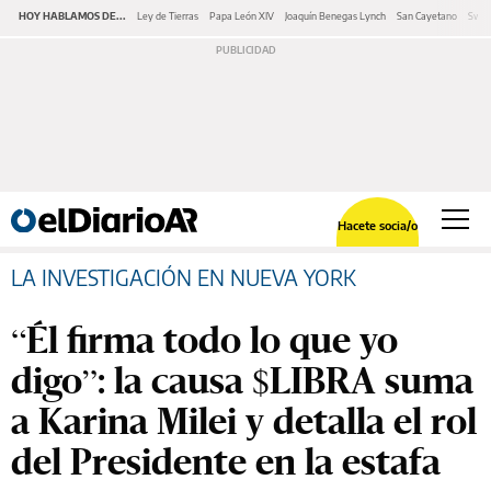
HOY HABLAMOS DE...
Ley de Tierras
Papa León XIV
Joaquín Benegas Lynch
San Cayetano
Swap
Hacete socia/o
LA INVESTIGACIÓN EN NUEVA YORK
“Él firma todo lo que yo
digo”: la causa $LIBRA suma
a Karina Milei y detalla el rol
del Presidente en la estafa