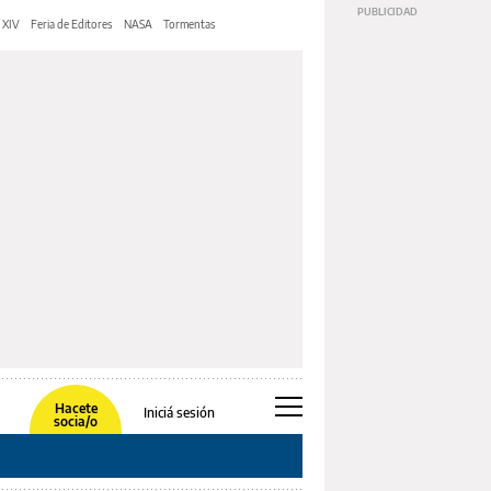
 XIV
Feria de Editores
NASA
Tormentas
Hacete
Iniciá sesión
socia/o