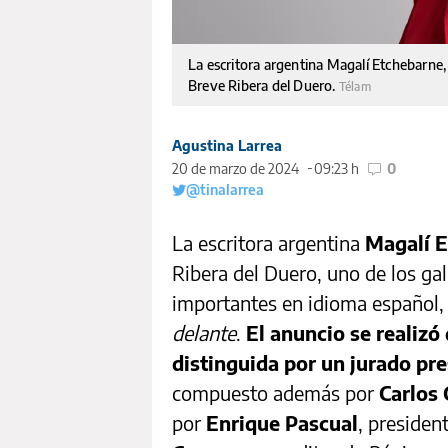
La escritora argentina Magalí Etchebarne,
Breve Ribera del Duero.
Télam
Agustina Larrea
20 de marzo de 2024
09:23 h
0
@tinalarrea
La escritora argentina
Magalí 
Ribera del Duero, uno de los gal
importantes en idioma español, 
delante
.
El anuncio se realizó
distinguida por un jurado pr
compuesto además por
Carlos 
por
Enrique Pascual
, presiden