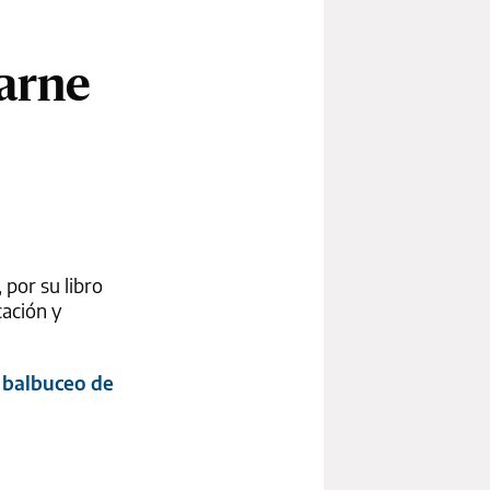
barne
 por su libro
cación y
l balbuceo de