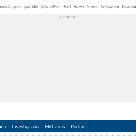
nte al Congreso
Javier Milei
Jefes del PAMI
Brasil
Huawei
Puertos
San Cayetano
Papa León
ión
Investigación
Mil Lianas
Podcast