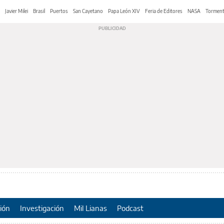
Javier Milei
Brasil
Puertos
San Cayetano
Papa León XIV
Feria de Editores
NASA
Tormen
ión
Investigación
Mil Lianas
Podcast