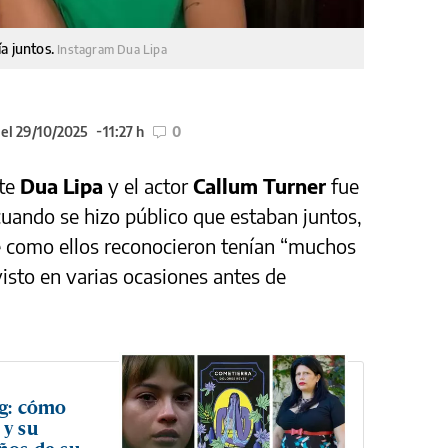
ía juntos.
Instagram Dua Lipa
 el 29/10/2025
11:27 h
0
nte
Dua Lipa
y el actor
Callum Turner
fue
uando se hizo público que estaban juntos,
 como ellos reconocieron tenían “muchos
isto en varias ocasiones antes de
ng: cómo
 y su