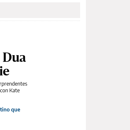
a Dua
ie
sorprendentes
 con Kate
ntino que