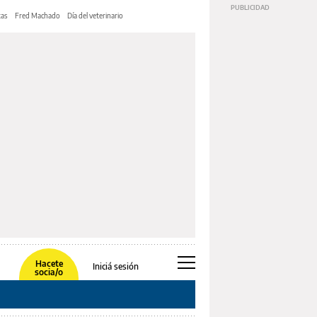
tas
Fred Machado
Día del veterinario
Hacete
Iniciá sesión
socia/o