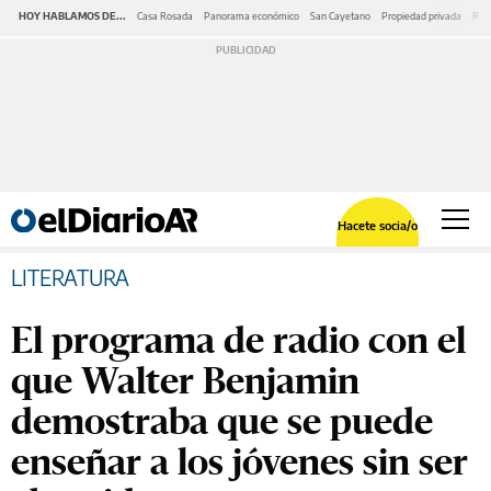
HOY HABLAMOS DE...
Casa Rosada
Panorama económico
San Cayetano
Propiedad privada
Repr
Hacete socia/o
LITERATURA
El programa de radio con el
que Walter Benjamin
demostraba que se puede
enseñar a los jóvenes sin ser