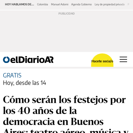
HOY HABLAMOS DE...
Colombia
Manuel Adorni
Agenda Gobierno
Ley de propiedad privada
Pano
Hacete socia/o
GRATIS
Hoy, desde las 14
Cómo serán los festejos por
los 40 años de la
democracia en Buenos
Aires: teatro aéreo, música y