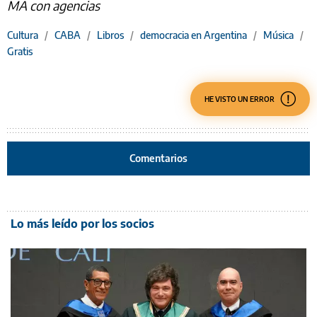
MA con agencias
Cultura
/
CABA
/
Libros
/
democracia en Argentina
/
Música
/
Gratis
HE VISTO UN ERROR
Comentarios
Lo más leído por los socios