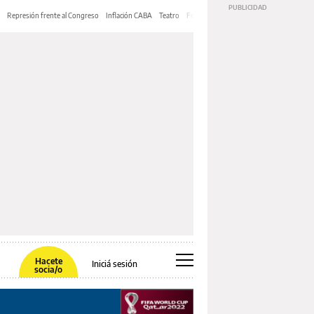
Represión frente al Congreso
Inflación CABA
Teatro
Feria de Editores
Mery Streep
Hacete
Iniciá sesión
socia/o