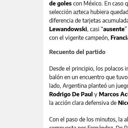
de goles
con México. En caso q
selección azteca hubiera quedad
diferencia de tarjetas acumulada
Lewandowski
, casi “
ausente
”
con el vigente campeón,
Franci
Recuento del partido
Desde el principio, los polacos
balón en un encuentro que tuvo
lado, Argentina planteó un jueg
Rodrigo De Paul
y
Marcos A
la acción clara defensiva de
Nic
Con el paso de los minutos, la a
compuesta por Fernández, De P