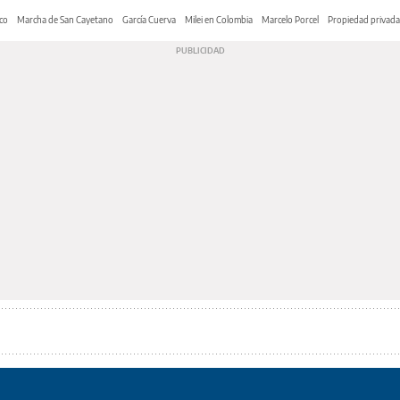
co
Marcha de San Cayetano
García Cuerva
Milei en Colombia
Marcelo Porcel
Propiedad privada