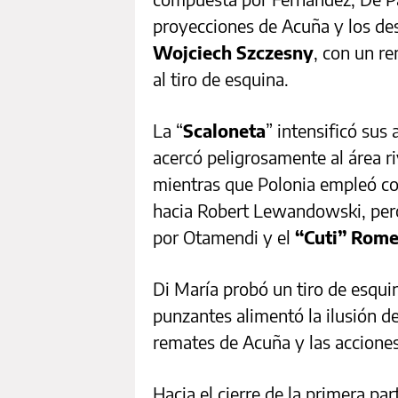
proyecciones de Acuña y los des
Wojciech Szczesny
, con un r
al tiro de esquina.
La “
Scaloneta
” intensificó sus
acercó peligrosamente al área ri
mientras que Polonia empleó c
hacia Robert Lewandowski, pero
por Otamendi y el
“Cuti” Rome
Di María probó un tiro de esqui
punzantes alimentó la ilusión de
remates de Acuña y las accione
Hacia el cierre de la primera pa