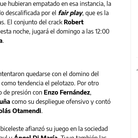
ue hubieran empatado en esa instancia, la
o descalificada por el
fair play
, que es la
s. El conjunto del crack
Robert
 esta noche, jugará el domingo a las 12:00
a
.
 intentaron quedarse con el domino del
 como tendencia el pelotazo. Por otro
o de presión con
Enzo Fernández
,
cuña
como su despliegue ofensivo y contó
olás Otamendi
.
lbiceleste afianzó su juego en la sociedad
aul y
Ángel Di María
. Tuvo también las