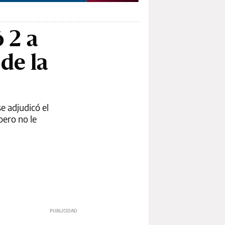
 2 a
de la
se adjudicó el
pero no le