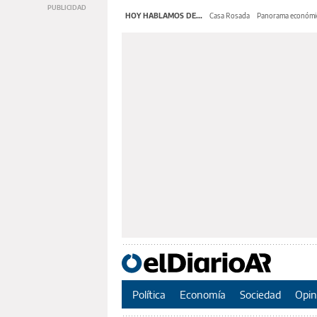
HOY HABLAMOS DE...
Casa Rosada
Panorama económi
Política
Economía
Sociedad
Opin