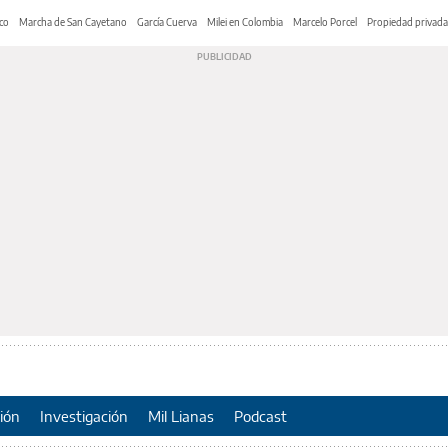
co
Marcha de San Cayetano
García Cuerva
Milei en Colombia
Marcelo Porcel
Propiedad privada
ión
Investigación
Mil Lianas
Podcast