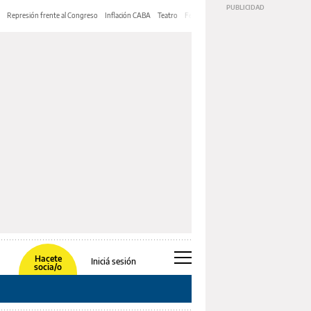
Represión frente al Congreso
Inflación CABA
Teatro
Feria de Editores
Mery Streep
Hacete
Iniciá sesión
socia/o