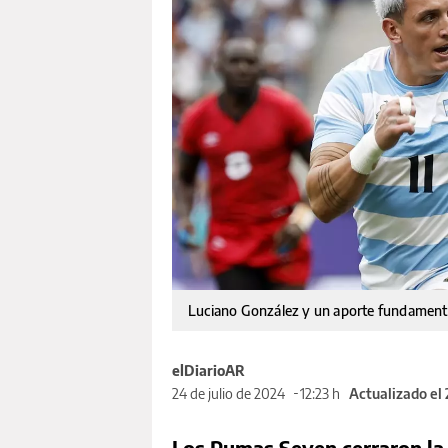
Luciano González y un aporte fundamental p
elDiarioAR
24 de julio de 2024
12:23 h
Actualizado el
Los Pumas Seven cerraron la 