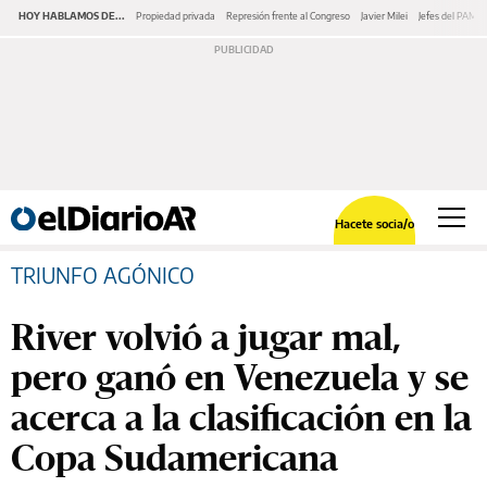
HOY HABLAMOS DE...
Propiedad privada
Represión frente al Congreso
Javier Milei
Jefes del PAMI
Hacete socia/o
TRIUNFO AGÓNICO
River volvió a jugar mal,
pero ganó en Venezuela y se
acerca a la clasificación en la
Copa Sudamericana